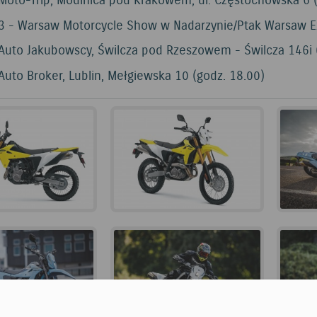
Moto-Trip, Modlnica pod Krakowem, ul. Częstochowska 6 (
3 - Warsaw Motorcycle Show w Nadarzynie/Ptak Warsaw Exp
 Auto Jakubowscy, Świlcza pod Rzeszowem - Świlcza 146i 
Auto Broker, Lublin, Mełgiewska 10 (godz. 18.00)