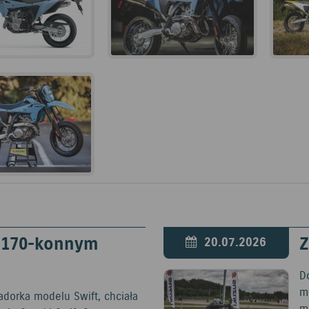
Open link in new window
w 170-konnym
Z
20.07.2026
D
mo
adorka modelu Swift, chciała