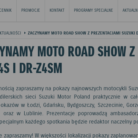
CENNIK
PROMOCJE
KONTAKT
PROGRAMY SPECJALNE
AKTUALN
KTUALNOŚCI
ZACZYNAMY MOTO ROAD SHOW Z PREZENTACJAMI SUZUKI D
YNAMY MOTO ROAD SHOW Z 
4S I DR-Z4SM
nością zapraszamy na pokazy najnowszych motocykli Suz
dilerskich sieci Suzuki Motor Poland praktycznie w c
okazów w Łodzi, Gdańsku, Bydgoszczy, Szczecinie, Gorz
 oraz w Lublinie. Prezentacje poprowadzą ambasadorzy
pecjalnym każdego spotkania będzie redaktor naczelny po
e zapraszamy! W większości lokalizacji pokazy zaplanow