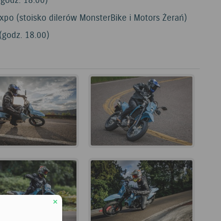
godz. 18.00)
o (stoisko dilerów MonsterBike i Motors Żerań)
(godz. 18.00)