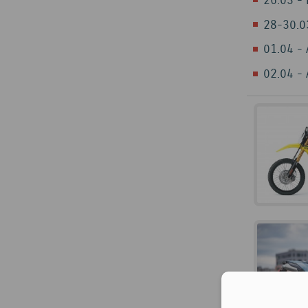
26.03 - 
28-30.0
01.04 -
02.04 - 