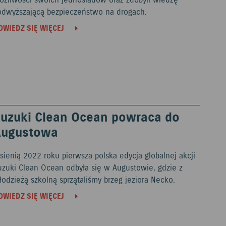
ożliwości swoich jednośladów oraz zdobyli wiedzę
odwyższającą bezpieczeństwo na drogach.
OWIEDZ SIĘ WIĘCEJ
uzuki Clean Ocean powraca do
Augustowa
sienią 2022 roku pierwsza polska edycja globalnej akcji
uzuki Clean Ocean odbyła się w Augustowie, gdzie z
odzieżą szkolną sprzątaliśmy brzeg jeziora Necko.
OWIEDZ SIĘ WIĘCEJ