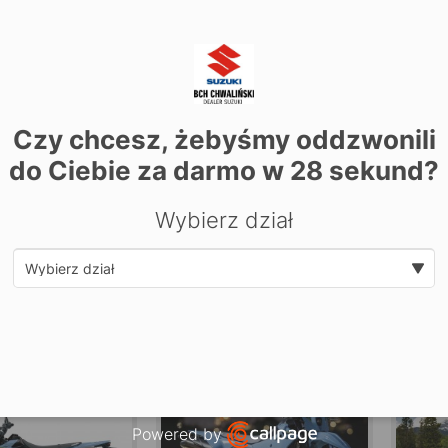
Czy chcesz, żebyśmy oddzwonili
do Ciebie za darmo w
28
sekund?
Wybierz dział
Select department
Powered by