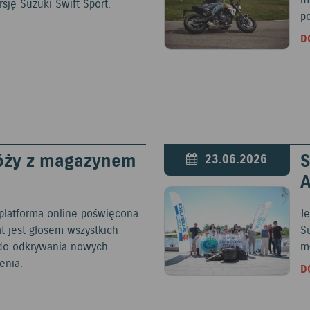
m
ję Suzuki Swift Sport.
p
D
óży z magazynem
S
23.06.2026
platforma online poświęcona
Je
at jest głosem wszystkich
S
c do odkrywania nowych
mł
enia.
D