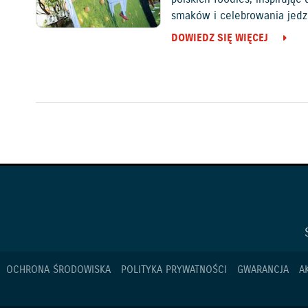
smaków i celebrowania jedz
DOWIEDZ SIĘ WIĘCEJ
OCHRONA ŚRODOWISKA
POLITYKA PRYWATNOŚCI
GWARANCJA
A