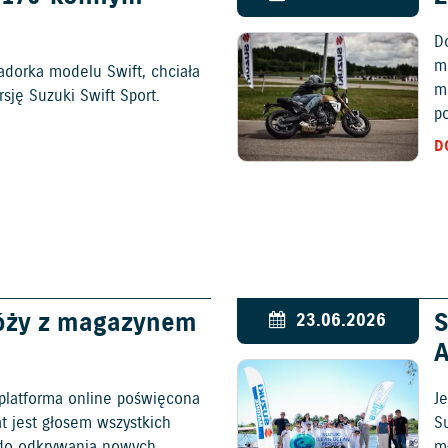
D
mo
adorka modelu Swift, chciała
m
ję Suzuki Swift Sport.
p
D
óży z magazynem
S
23.06.2026
platforma online poświęcona
Je
at jest głosem wszystkich
S
c do odkrywania nowych
mł