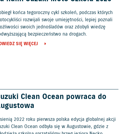
obiegł końca tegoroczny cykl szkoleń, podczas których
tocykliści rozwijali swoje umiejętności, lepiej poznali
ożliwości swoich jednośladów oraz zdobyli wiedzę
odwyższającą bezpieczeństwo na drogach.
OWIEDZ SIĘ WIĘCEJ
uzuki Clean Ocean powraca do
Augustowa
sienią 2022 roku pierwsza polska edycja globalnej akcji
uzuki Clean Ocean odbyła się w Augustowie, gdzie z
odzieżą szkolną sprzątaliśmy brzeg jeziora Necko.