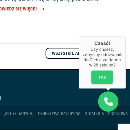
OWIEDZ SIĘ WIĘCEJ
Cześć!
Czy chcesz,
WSZYSTKIE AKTUALNOŚCI
żebyśmy oddzwonili
do Ciebie za darmo
w
28
sekund?
TAK
T
T (AKT O DANYCH)
DYREKTYWA BATERYJNA
STRATEGIA PODATKOWA