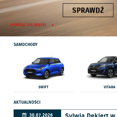
DOWIEDZ SIĘ WIĘCEJ
SAMOCHODY
SWIFT
VITARA
AKTUALNOŚCI
Sylwia Dekiert 
30.07.2026