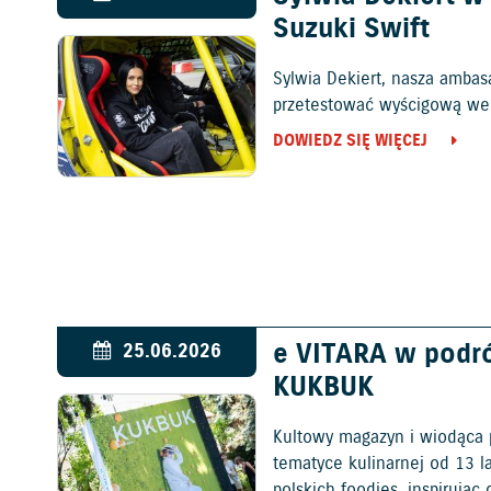
Suzuki Swift
Sylwia Dekiert, nasza ambas
przetestować wyścigową wers
DOWIEDZ SIĘ WIĘCEJ
e VITARA w podr
25.06.2026
KUKBUK
Kultowy magazyn i wiodąca 
tematyce kulinarnej od 13 l
polskich foodies, inspirują