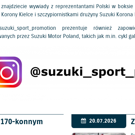
u znajdziecie wywiady z reprezentantami Polski w boksie 
 Korony Kielce i szczypiornistkami drużyny Suzuki Korona 
uzuki_sport_promotion
prezentuje również zapowi
nych przez Suzuki Motor Poland, takich jak m.in. cykl gal
w 170-konnym
Z
20.07.2026