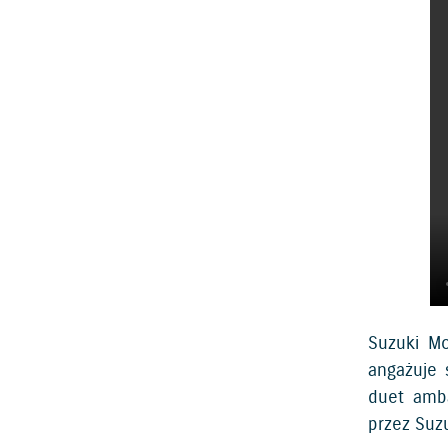
Suzuki Mo
angażuje 
duet amba
przez Suz