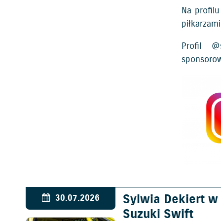
Na profil
piłkarzami
Profil
@s
sponsorowa
Sylwia Dekiert 
30.07.2026
Suzuki Swift