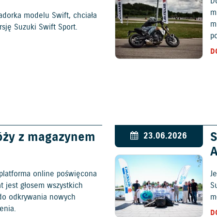
D
mo
adorka modelu Swift, chciała
m
ję Suzuki Swift Sport.
p
D
óży z magazynem
S
23.06.2026
platforma online poświęcona
Je
at jest głosem wszystkich
S
c do odkrywania nowych
mł
enia.
D