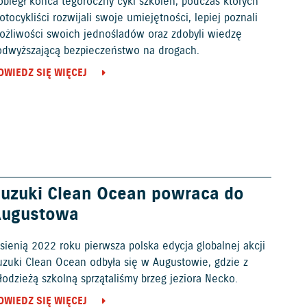
obiegł końca tegoroczny cykl szkoleń, podczas których
tocykliści rozwijali swoje umiejętności, lepiej poznali
ożliwości swoich jednośladów oraz zdobyli wiedzę
odwyższającą bezpieczeństwo na drogach.
OWIEDZ SIĘ WIĘCEJ
uzuki Clean Ocean powraca do
Augustowa
sienią 2022 roku pierwsza polska edycja globalnej akcji
uzuki Clean Ocean odbyła się w Augustowie, gdzie z
odzieżą szkolną sprzątaliśmy brzeg jeziora Necko.
OWIEDZ SIĘ WIĘCEJ