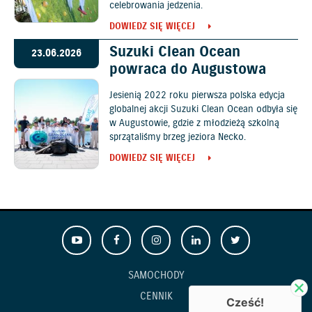
celebrowania jedzenia.
DOWIEDZ SIĘ WIĘCEJ
Suzuki Clean Ocean
23.06.2026
powraca do Augustowa
Jesienią 2022 roku pierwsza polska edycja
globalnej akcji Suzuki Clean Ocean odbyła się
w Augustowie, gdzie z młodzieżą szkolną
sprzątaliśmy brzeg jeziora Necko.
DOWIEDZ SIĘ WIĘCEJ
SAMOCHODY
CENNIK
Cześć!