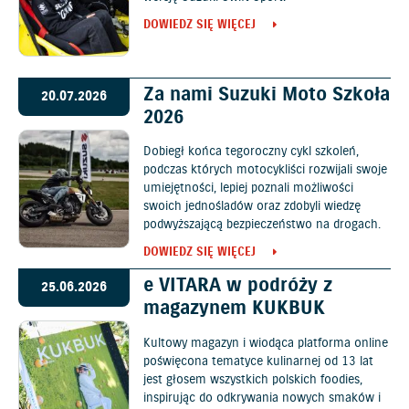
DOWIEDZ SIĘ WIĘCEJ
Za nami Suzuki Moto Szkoła
20.07.2026
2026
Dobiegł końca tegoroczny cykl szkoleń,
podczas których motocykliści rozwijali swoje
umiejętności, lepiej poznali możliwości
swoich jednośladów oraz zdobyli wiedzę
podwyższającą bezpieczeństwo na drogach.
DOWIEDZ SIĘ WIĘCEJ
e VITARA w podróży z
25.06.2026
magazynem KUKBUK
Kultowy magazyn i wiodąca platforma online
poświęcona tematyce kulinarnej od 13 lat
jest głosem wszystkich polskich foodies,
inspirując do odkrywania nowych smaków i