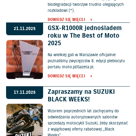
biodegradacji tworzyw trudno ulegających
rozkładowi (*).
DOWIEDZ SIĘ WIĘCEJ
GSX-R1000R jednośladem
21.11.2025
roku w The Best of Moto
2025
Na wielkiej gali w Warszawie oficjalnie
poznaliśmy zwycięzców 8. edycji plebiscytu
portalu moto.pl/Gazeta.pl.
DOWIEDZ SIĘ WIĘCEJ
Zapraszamy na SUZUKI
17.11.2025
BLACK WEEKS!
Wzorem poprzednich lat zachęcamy do
odwiedzania autoryzowanych salonów
sprzedaży motocykli Suzuki, żeby skorzystać
z wyjątkowej oferty rabatowej „Black
Weeks”.