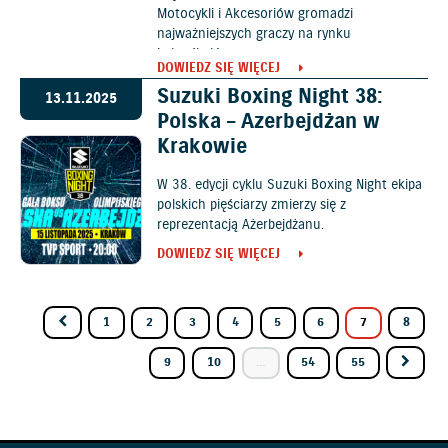
Motocykli i Akcesoriów gromadzi
najważniejszych graczy na rynku
jednośladów.
DOWIEDZ SIĘ WIĘCEJ
Suzuki Boxing Night 38:
13.11.2025
Polska – Azerbejdżan w
Krakowie
W 38. edycji cyklu Suzuki Boxing Night ekipa
polskich pięściarzy zmierzy się z
reprezentacją Ażerbejdżanu.
DOWIEDZ SIĘ WIĘCEJ
1
2
3
4
5
6
7
8
9
10
...
54
55