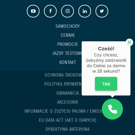
SAMOCHODY
CENNIK
PROMOCJE
Cześć!
JAZDY TESTOWE
Czy chcesz,
żebyśmy oddzwonili
KONTAKT
do Ciebie za darmo
w
28
sekund?
OCHRONA ŚRODOWISKA
TAK
POLITYKA PRYWATNOŚCI
GWARANCJA
AKCESORIA
INFORMACJE O ZUŻYCIU PALIWA I EMISJI CO
2
EU DATA ACT (AKT O DANYCH)
DYREKTYWA BATERYJNA