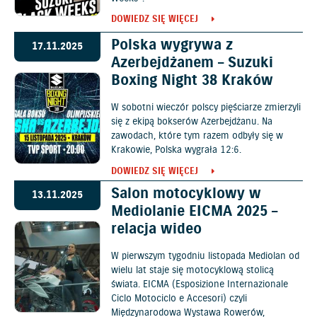
DOWIEDZ SIĘ WIĘCEJ
Polska wygrywa z
17.11.2025
Azerbejdżanem – Suzuki
Boxing Night 38 Kraków
W sobotni wieczór polscy pięściarze zmierzyli
się z ekipą bokserów Azerbejdżanu. Na
zawodach, które tym razem odbyły się w
Krakowie, Polska wygrała 12:6.
DOWIEDZ SIĘ WIĘCEJ
Salon motocyklowy w
13.11.2025
Mediolanie EICMA 2025 –
relacja wideo
W pierwszym tygodniu listopada Mediolan od
wielu lat staje się motocyklową stolicą
świata. EICMA (Esposizione Internazionale
Ciclo Motociclo e Accesori) czyli
Międzynarodowa Wystawa Rowerów,