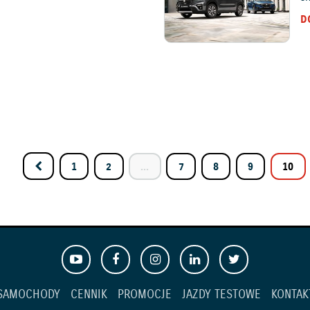
D
1
2
...
7
8
9
10
SAMOCHODY
CENNIK
PROMOCJE
JAZDY TESTOWE
KONTAK