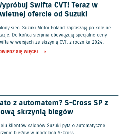
ypróbuj Swifta CVT! Teraz w
wietnej ofercie od Suzuki
alony sieci Suzuki Motor Poland zapraszają po kolejne
kazje. Do końca sierpnia obowiązują specjalne ceny
ifta w wersjach ze skrzynią CVT, z rocznika 2024.
OWIEDZ SIĘ WIĘCEJ
ato z automatem? S-Cross SP z
ową skrzynią biegów
ielu klientów salonów Suzuki pyta o automatyczne
krzynie biegów w modelach S-Cross.