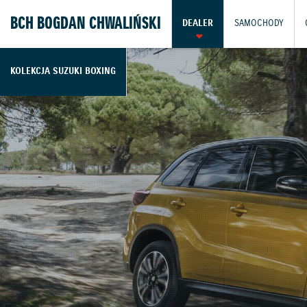
BCH BOGDAN CHWALIŃSKI
DEALER
SAMOCHODY
KOLEKCJA SUZUKI BOXING