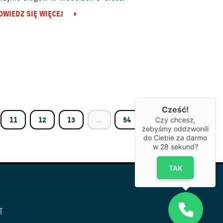
OWIEDZ SIĘ WIĘCEJ
Cześć!
11
12
13
...
54
55
Czy chcesz,
żebyśmy oddzwonili
do Ciebie za darmo
w
28
sekund?
TAK
T