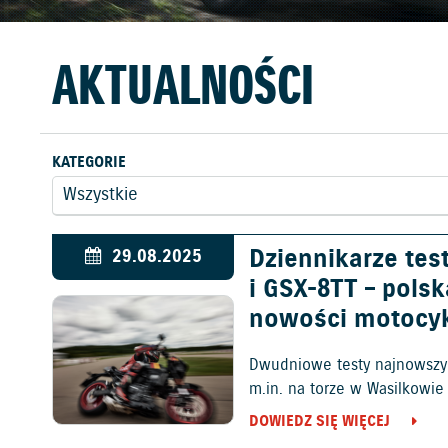
AKTUALNOŚCI
KATEGORIE
Dziennikarze tes
29.08.2025
i GSX-8TT – pols
nowości motocy
Dwudniowe testy najnowszyc
m.in. na torze w Wasilkowie
DOWIEDZ SIĘ WIĘCEJ