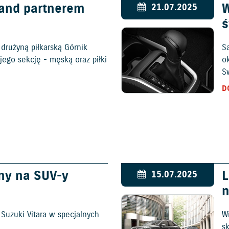
land partnerem
W
21.07.2025
ś
drużyną piłkarską Górnik
S
jego sekcję - męską oraz piłki
o
Sw
D
ny na SUV-y
L
15.07.2025
n
Suzuki Vitara w specjalnych
W
s