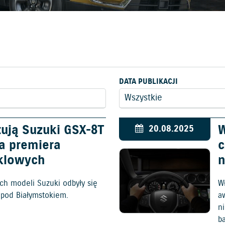
DATA PUBLIKACJI
tują Suzuki GSX-8T
W
20.08.2025
ka premiera
c
klowych
n
h modeli Suzuki odbyły się
W
 pod Białymstokiem.
a
ni
b