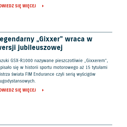
OWIEDZ SIĘ WIĘCEJ
egendarny „Gixxer” wraca w
ersji jubileuszowej
uzuki GSX-R1000 nazywane pieszczotliwie „Gixxerem”,
pisało się w historii sportu motorowego aż 15 tytułami
istrza świata FIM Endurance czyli serią wyścigów
ługodystansowych.
OWIEDZ SIĘ WIĘCEJ