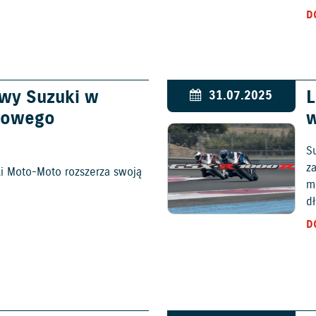
D
wy Suzuki w
L
31.07.2025
nowego
w
S
za
ki Moto-Moto rozszerza swoją
m
d
D