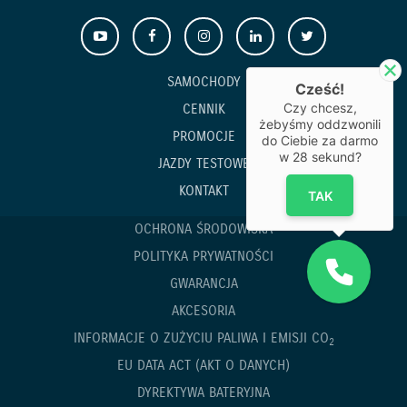
SAMOCHODY
Cześć!
Czy chcesz,
CENNIK
żebyśmy oddzwonili
PROMOCJE
do Ciebie za darmo
w
28
sekund?
JAZDY TESTOWE
KONTAKT
TAK
OCHRONA ŚRODOWISKA
POLITYKA PRYWATNOŚCI
GWARANCJA
AKCESORIA
INFORMACJE O ZUŻYCIU PALIWA I EMISJI CO
2
EU DATA ACT (AKT O DANYCH)
DYREKTYWA BATERYJNA