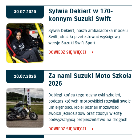
Sylwia Dekiert w 170-
30.07.2026
konnym Suzuki Swift
Sylwia Dekiert, nasza ambasadorka modelu
Swift, chciała przetestować wyścigową
wersję Suzuki Swift Sport.
DOWIEDZ SIĘ WIĘCEJ
Za nami Suzuki Moto Szkoła
20.07.2026
2026
Dobiegł końca tegoroczny cykl szkoleń,
podczas których motocykliści rozwijali swoje
umiejętności, lepiej poznali możliwości
swoich jednośladów oraz zdobyli wiedzę
podwyższającą bezpieczeństwo na drogach.
DOWIEDZ SIĘ WIĘCEJ