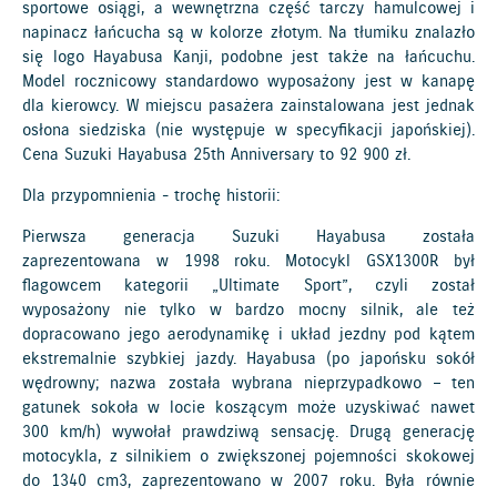
sportowe osiągi, a wewnętrzna część tarczy hamulcowej i
napinacz łańcucha są w kolorze złotym. Na tłumiku znalazło
się logo Hayabusa Kanji, podobne jest także na łańcuchu.
Model rocznicowy standardowo wyposażony jest w kanapę
dla kierowcy. W miejscu pasażera zainstalowana jest jednak
osłona siedziska (nie występuje w specyfikacji japońskiej).
Cena Suzuki Hayabusa 25th Anniversary to 92 900 zł.
Dla przypomnienia - trochę historii:
Pierwsza generacja Suzuki Hayabusa została
zaprezentowana w 1998 roku. Motocykl GSX1300R był
flagowcem kategorii „Ultimate Sport”, czyli został
wyposażony nie tylko w bardzo mocny silnik, ale też
dopracowano jego aerodynamikę i układ jezdny pod kątem
ekstremalnie szybkiej jazdy. Hayabusa (po japońsku sokół
wędrowny; nazwa została wybrana nieprzypadkowo – ten
gatunek sokoła w locie koszącym może uzyskiwać nawet
300 km/h) wywołał prawdziwą sensację. Drugą generację
motocykla, z silnikiem o zwiększonej pojemności skokowej
do 1340 cm3, zaprezentowano w 2007 roku. Była równie