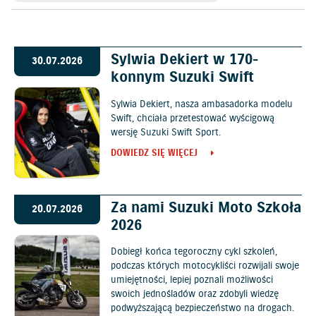
Sylwia Dekiert w 170-
30.07.2026
konnym Suzuki Swift
Sylwia Dekiert, nasza ambasadorka modelu
Swift, chciała przetestować wyścigową
wersję Suzuki Swift Sport.
DOWIEDZ SIĘ WIĘCEJ
Za nami Suzuki Moto Szkoła
20.07.2026
2026
Dobiegł końca tegoroczny cykl szkoleń,
podczas których motocykliści rozwijali swoje
umiejętności, lepiej poznali możliwości
swoich jednośladów oraz zdobyli wiedzę
podwyższającą bezpieczeństwo na drogach.