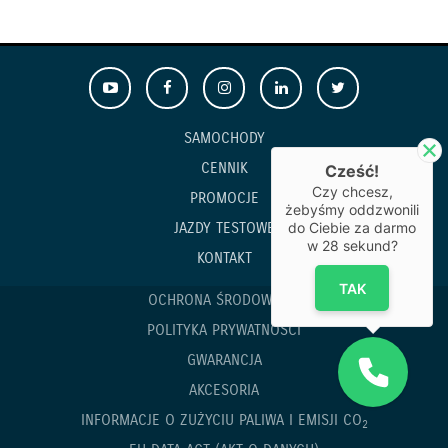
SAMOCHODY
CENNIK
Cześć!
Czy chcesz,
PROMOCJE
żebyśmy oddzwonili
JAZDY TESTOWE
do Ciebie za darmo
w
28
sekund?
KONTAKT
TAK
OCHRONA ŚRODOWISKA
POLITYKA PRYWATNOŚCI
GWARANCJA
AKCESORIA
INFORMACJE O ZUŻYCIU PALIWA I EMISJI CO
2