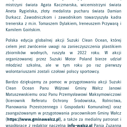
mistrzyni świata Agata Kaczmarska, wicemistrzyni świata
Aneta Rygielska, złoty medalista pucharu świata Damian
Durkacz. Zawodniczkom i zawodnikom towarzyszyła kadra
trenerska z m.in. Tomaszem Dylakiem, Ireneuszem Przywarą i
Kamilem Goińskim.
Polska edycja globalnej akcji Suzuki Clean Ocean, której
celem jest zwrócenie uwagi na zanieczyszczenia plastikiem
zbiorników wodnych, ruszyła w 2022 roku. W akcji
organizowanej przez Suzuki Motor Poland bierze udział
młodzież szkolna, ale w tym roku po raz pierwszy
wolontariuszami zostali czołowi polscy sportowcy.
Bardzo dziękujemy za pomoc w przygotowaniu akcji Suzuki
Clean Ocean Panu Wójtowi Gminy Wałcz Janowi
Matuszewskiemu oraz Panu Przemysławowi Maksymowiczowi
(kierownik Referatu Ochrony Środowiska, Rolnictwa,
Planowania Przestrzennego i Gospodarki Komunalnej) oraz
zaangażowanym w przygotowania pracownikom Gminy Wałcz
(
https://www.gminawalcz.pl
), a także za medialny patronat i
współpracę z redaktor naczelną
info-walcz.pl
Panią Zuzanną