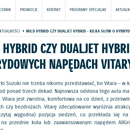
CENNIK
PROMOCJE
KONTAKT
PROGRAMY SPECJALNE
AKTUALN
KTUALNOŚCI
MILD HYBRID CZY DUALJET HYBRID – KILKA SŁÓW O HYBRY
 HYBRID CZY DUALJET HYBRI
YDOWYCH NAPĘDACH VITARY
ki Suzuki nie trzeba nikomu przedstawiać, bo Vitara – w k
 od ponad trzech dekad. Najnowsza odsłona tego auta ma
u. Vitara jest zwrotna, komfortowa na co dzień, z prześw
ch czy bezdrożach. Vitarę zdecydowanie wyróżnia atrakc
czytaj wygodna) pozycja siedzeń, co przekłada się n
na przednie koła lub zaawansowanym napędem AllGrip