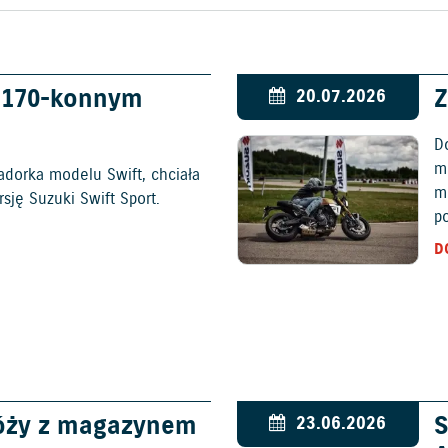
w 170-konnym
Z
20.07.2026
D
mo
adorka modelu Swift, chciała
m
ję Suzuki Swift Sport.
p
D
óży z magazynem
S
23.06.2026