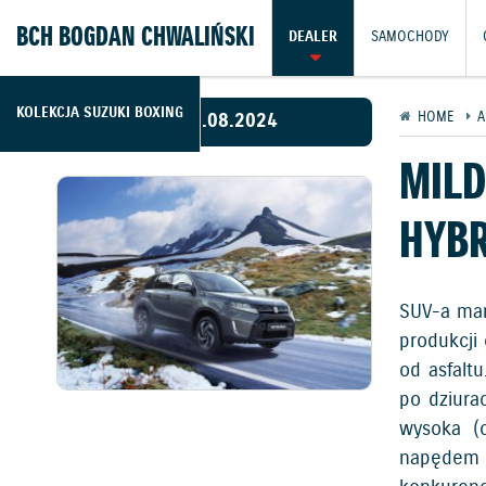
BCH BOGDAN CHWALIŃSKI
DEALER
SAMOCHODY
KOLEKCJA SUZUKI BOXING
13.08.2024
HOME
A
MILD
HYBR
SUV-a mar
produkcji
od asfalt
po dziura
wysoka (
napędem 