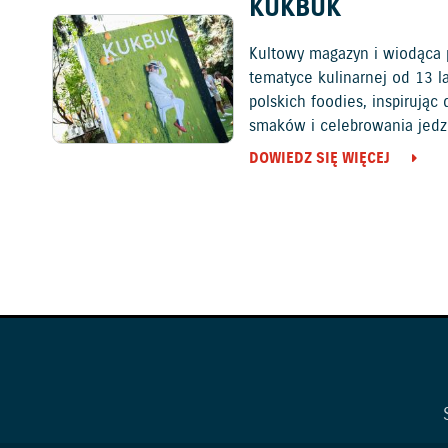
KUKBUK
Kultowy magazyn i wiodąca 
tematyce kulinarnej od 13 l
polskich foodies, inspirują
smaków i celebrowania jedz
DOWIEDZ SIĘ WIĘCEJ