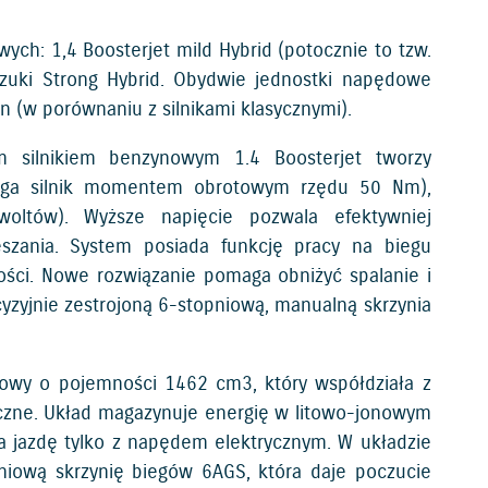
h: 1,4 Boosterjet mild Hybrid (potocznie to tzw.
uzuki Strong Hybrid. Obydwie jednostki napędowe
in (w porównaniu z silnikami klasycznymi).
m silnikiem benzynowym 1.4 Boosterjet tworzy
maga silnik momentem obrotowym rzędu 50 Nm),
oltów). Wyższe napięcie pozwala efektywniej
eszania. System posiada funkcję pracy na biegu
kości. Nowe rozwiązanie pomaga obniżyć spalanie i
cyzyjnie zestrojoną 6-stopniową, manualną skrzynia
ynowy o pojemności 1462 cm3, który współdziała z
czne. Układ magazynuje energię w litowo-jonowym
a jazdę tylko z napędem elektrycznym. W układzie
iową skrzynię biegów 6AGS, która daje poczucie