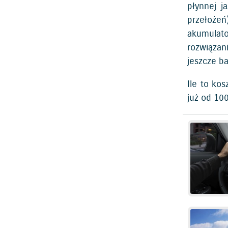
płynnej j
przełożeń
akumulat
rozwiązan
jeszcze ba
Ile to ko
już od 100