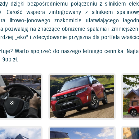
azdy dzięki bezpośredniemu połączeniu z silnikiem e
). Całość wspiera zintegrowany z silnikiem spalinowy
ora litowo-jonowego znakomicie ułatwiającego łagod
ia pozwalają na znaczące obniżenie spalania i zmniejszen
rdziej „eko” i zdecydowanie przyjazna dla portfela właścic
sztuje? Warto spojrzeć do naszego letniego cennika. Najt
 900 zł.