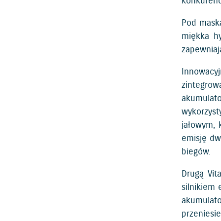
konkurencj
Pod maską
miękka hy
zapewniają
Innowacy
zintegro
akumulat
wykorzyst
jałowym, 
emisję dw
biegów.
Drugą Vit
silnikiem
akumulato
przeniesi