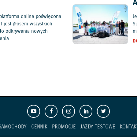
platforma online poświęcona
Je
at jest głosem wszystkich
S
c do odkrywania nowych
mł
enia.
D
SAMOCHODY
CENNIK
PROMOCJE
JAZDY TESTOWE
KONTAK