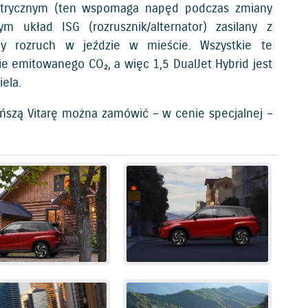
lektrycznym (ten wspomaga napęd podczas zmiany
m układ ISG (rozrusznik/alternator) zasilany z
ny rozruch w jeździe w mieście. Wszystkie te
ie emitowanego CO₂, a więc 1,5 DualJet Hybrid jest
iela.
ańszą Vitarę można zamówić – w cenie specjalnej –