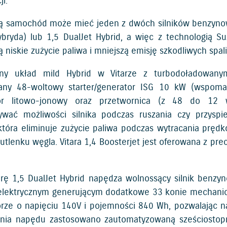
i.
 samochód może mieć jeden z dwóch silników benzynowyc
bryda) lub 1,5 DualJet Hybrid, a więc z technologią S
 niskie zużycie paliwa i mniejszą emisję szkodliwych spal
jny układ mild Hybrid w Vitarze z turbodoładowany
wany 48-woltowy starter/generator ISG 10 kW (wspo
or litowo-jonowy oraz przetwornica (z 48 do 12 w
ywać możliwości silnika podczas ruszania czy przyspi
która eliminuje zużycie paliwa podczas wytracania pręd
utlenku węgla. Vitara 1,4 Boosterjet jest oferowana z pre
arę 1,5 DualJet Hybrid napędza wolnossący silnik benz
 elektrycznym generującym dodatkowe 33 konie mechani
rze o napięciu 140V i pojemności 840 Wh, pozwalając n
enia napędu zastosowano zautomatyzowaną sześciostopn